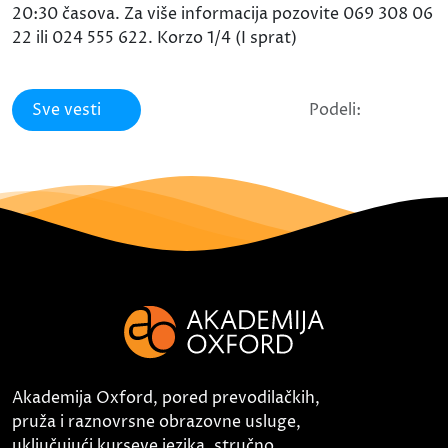
20:30 časova. Za više informacija pozovite 069 308 06
22 ili 024 555 622. Korzo 1/4 (I sprat)
Sve vesti
Podeli:
Akademija Oxford, pored prevodilačkih,
pruža i raznovrsne obrazovne usluge,
uključujući kurseve jezika, stručno