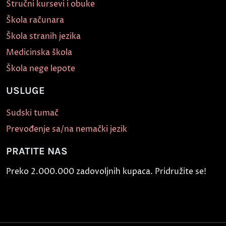
Stručni kursevi i obuke
Škola računara
Škola stranih jezika
Medicinska škola
Škola nege lepote
USLUGE
Sudski tumač
Prevođenje sa/na nemački jezik
PRATITE NAS
Preko 2.000.000 zadovoljnih kupaca. Pridružite se!