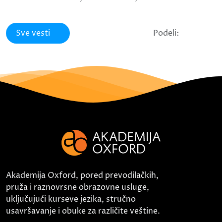
Sve vesti
Podeli:
Akademija Oxford, pored prevodilačkih,
pruža i raznovrsne obrazovne usluge,
uključujući kurseve jezika, stručno
usavršavanje i obuke za različite veštine.