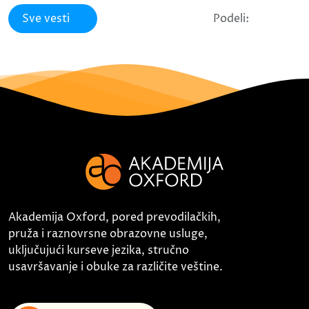
Sve vesti
Podeli:
Akademija Oxford, pored prevodilačkih,
pruža i raznovrsne obrazovne usluge,
uključujući kurseve jezika, stručno
usavršavanje i obuke za različite veštine.