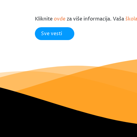
Kliknite
ovde
za više informacija. Vaša
škol
Sve vesti