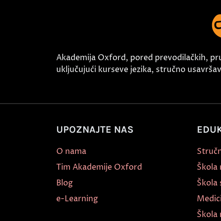
Akademija Oxford, pored prevodilačkih, pr
uključujući kurseve jezika, stručno usavršava
UPOZNAJTE NAS
EDUK
O nama
Stručn
Tim Akademije Oxford
Škola
Blog
Škola 
e-Learning
Medic
Škola 