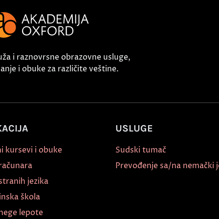
uža i raznovrsne obrazovne usluge,
nje i obuke za različite veštine.
ACIJA
USLUGE
i kursevi i obuke
Sudski tumač
 računara
Prevođenje sa/na nemački j
stranih jezika
inska škola
nege lepote