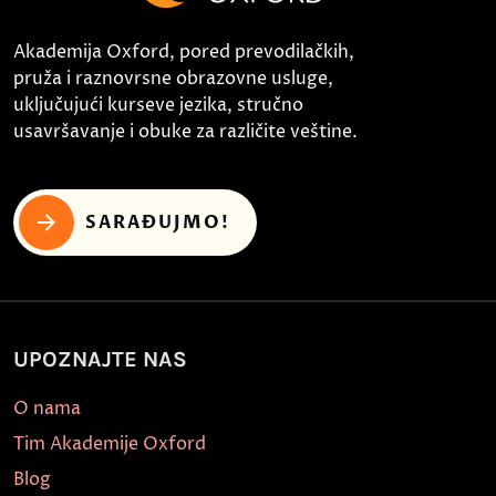
Akademija Oxford, pored prevodilačkih,
pruža i raznovrsne obrazovne usluge,
uključujući kurseve jezika, stručno
usavršavanje i obuke za različite veštine.
SARAĐUJMO!
UPOZNAJTE NAS
O nama
Tim Akademije Oxford
Blog