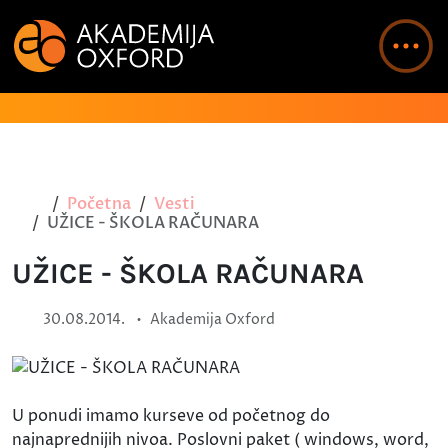
Početna
Vesti
UŽICE - ŠKOLA RAČUNARA
UŽICE - ŠKOLA RAČUNARA
•
30.08.2014.
Akademija Oxford
U ponudi imamo kurseve od početnog do
najnaprednijih nivoa. Poslovni paket ( windows, word,