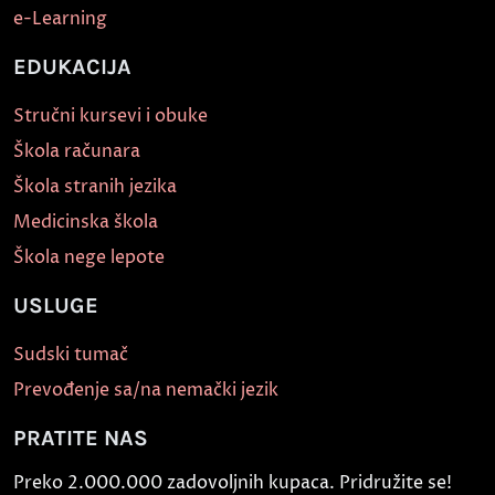
e-Learning
EDUKACIJA
Stručni kursevi i obuke
Škola računara
Škola stranih jezika
Medicinska škola
Škola nege lepote
USLUGE
Sudski tumač
Prevođenje sa/na nemački jezik
PRATITE NAS
Preko 2.000.000 zadovoljnih kupaca. Pridružite se!