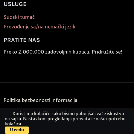
USLUGE
Sudski tumač
Prevođenje sa/na nemački jezik
PRATITE NAS
Preko 2.000.000 zadovoljnih kupaca. Pridružite se!
Politika bezbednosti informacija
Kontakt
Koristimo kolačiće kako bismo poboljšali vaše iskustvo
na sajtu. Nastavkom pregledanja prihvatate našu upotrebu
kolačića.
© Akademija Oxford 2026.
U redu