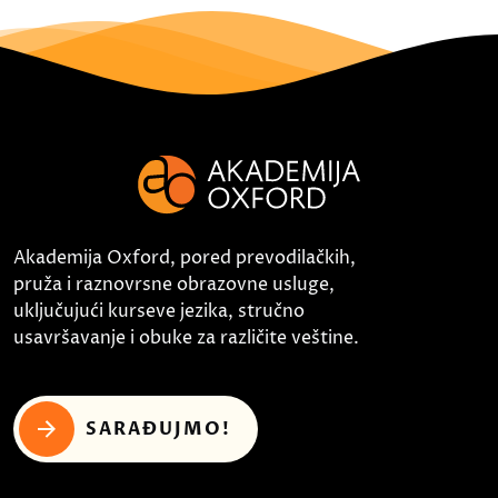
Akademija Oxford, pored prevodilačkih,
pruža i raznovrsne obrazovne usluge,
uključujući kurseve jezika, stručno
usavršavanje i obuke za različite veštine.
SARAĐUJMO!