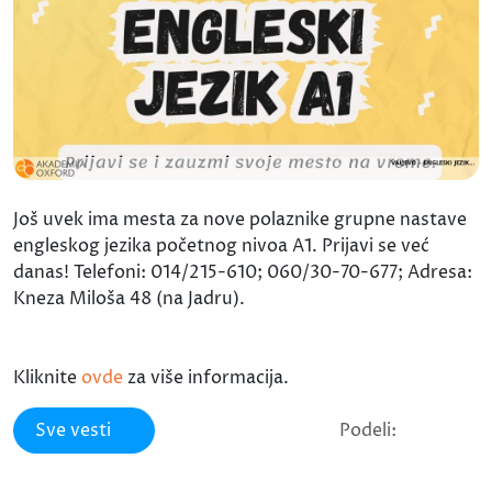
Još uvek ima mesta za nove polaznike grupne nastave
engleskog jezika početnog nivoa A1. Prijavi se već
danas! Telefoni: 014/215-610; 060/30-70-677; Adresa:
Kneza Miloša 48 (na Jadru).
Kliknite
ovde
za više informacija.
Sve vesti
Podeli: