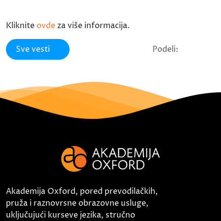
Kliknite
ovde
za više informacija.
Sve vesti
Podeli:
Akademija Oxford, pored prevodilačkih,
pruža i raznovrsne obrazovne usluge,
uključujući kurseve jezika, stručno