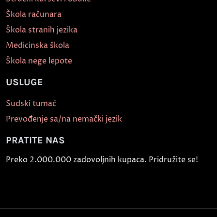
Škola računara
Škola stranih jezika
Medicinska škola
Škola nege lepote
USLUGE
Sudski tumač
Prevođenje sa/na nemački jezik
PRATITE NAS
Preko 2.000.000 zadovoljnih kupaca. Pridružite se!