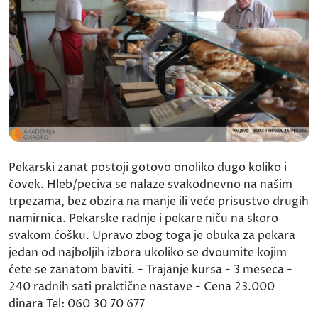
Pekarski zanat postoji gotovo onoliko dugo koliko i
čovek. Hleb/peciva se nalaze svakodnevno na našim
trpezama, bez obzira na manje ili veće prisustvo drugih
namirnica. Pekarske radnje i pekare niču na skoro
svakom ćošku. Upravo zbog toga je obuka za pekara
jedan od najboljih izbora ukoliko se dvoumite kojim
ćete se zanatom baviti. - Trajanje kursa - 3 meseca -
240 radnih sati praktične nastave - Cena 23.000
dinara Tel: 060 30 70 677