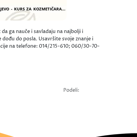
da ga nauče i savladaju na najbolji i
e dođu do posla. Usavršite svoje znanje i
macije na telefone: 014/215-610; 060/30-70-
Podeli: