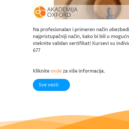
Na profesionalan i primeren način obezbedili
najpristupačniji način, kako bi bili u moguć
steknite validan sertifikat! Kursevi su ind
677
Kliknite
ovde
za više informacija.
Sve vesti