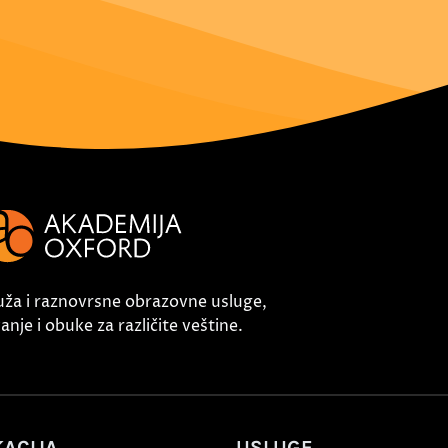
uža i raznovrsne obrazovne usluge,
nje i obuke za različite veštine.
ACIJA
USLUGE