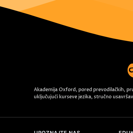
Akademija Oxford, pored prevodilačkih, pr
uključujući kurseve jezika, stručno usavršava
UPOZNAJTE NAS
EDUK