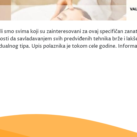
 smo svima koji su zainteresovani za ovaj specifičan zanat 
nosti da savladavanjem svih predviđenih tehnika brže i lakš
ividualnog tipa. Upis polaznika je tokom cele godine. Infor