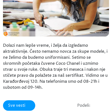
Dolazi nam lepše vreme, i želja da izgledamo
aktraktivnije. Često nemamo novca za skupe modele, i
ne želimo da budemo uniformisani. Setimo se
skromnih početaka čuvene Coco Chanel i uzmimo
stvar u svoje ruke. Obuka traje tri meseca i nakon nje
stičete pravo da polažete za naš sertifikat. Vidimo se u
Karađorđevoj 120. Na telefonima smo od 08-21h i
subotom od 09-14h.
Sve vesti
Podeli: