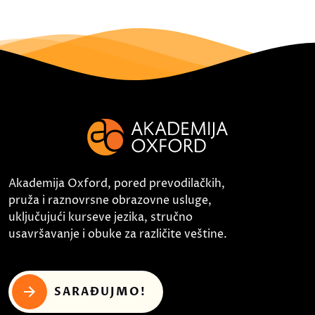
Akademija Oxford, pored prevodilačkih,
pruža i raznovrsne obrazovne usluge,
uključujući kurseve jezika, stručno
usavršavanje i obuke za različite veštine.
SARAĐUJMO!