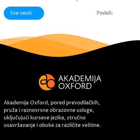
Sve vesti
Podeli:
Akademija Oxford, pored prevodilačkih,
pruža i raznovrsne obrazovne usluge,
uključujući kurseve jezika, stručno
usavršavanje i obuke za različite veštine.