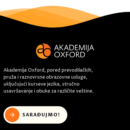
Akademija Oxford, pored prevodilačkih,
pruža i raznovrsne obrazovne usluge,
uključujući kurseve jezika, stručno
usavršavanje i obuke za različite veštine.
SARAĐUJMO!