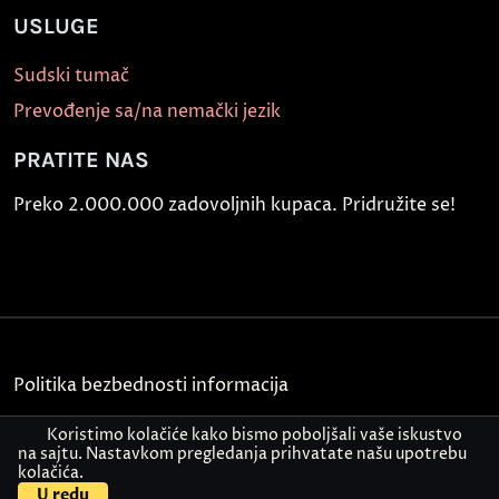
USLUGE
Sudski tumač
Prevođenje sa/na nemački jezik
PRATITE NAS
Preko 2.000.000 zadovoljnih kupaca. Pridružite se!
Politika bezbednosti informacija
Kontakt
Koristimo kolačiće kako bismo poboljšali vaše iskustvo
na sajtu. Nastavkom pregledanja prihvatate našu upotrebu
kolačića.
© Akademija Oxford 2026.
U redu