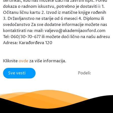
sertifikat, kod nas možete izaći na završni ispit. Pored
dokaza o radnom iskustvu, potrebno je dostaviti i: 1.
Očitanu ličnu kartu 2. Izvod iz matične knjige rođenih
3. Državljanstvo ne starije od 6 meseci 4. Diplomu ili
svedočanstvo Za sve dodatne informacije možete nas
kontaktirati na: mail: valjevo@akademijaoxford.com
Tel: 060/30-70-677 ili možete doći lično na našu adresu
Adresa: Karađorđeva 120
Kliknite
ovde
za više informacija.
Sve vesti
Podeli: