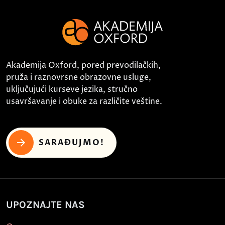
Akademija Oxford, pored prevodilačkih,
pruža i raznovrsne obrazovne usluge,
uključujući kurseve jezika, stručno
usavršavanje i obuke za različite veštine.
SARAĐUJMO!
UPOZNAJTE NAS