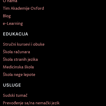
O nama
Tim Akademije Oxford
Blog
e-Learning
EDUKACIJA
Stručni kursevi i obuke
Škola računara
Škola stranih jezika
Medicinska škola
Škola nege lepote
USLUGE
Sudski tumač
Prevođenje sa/na nemački jezik