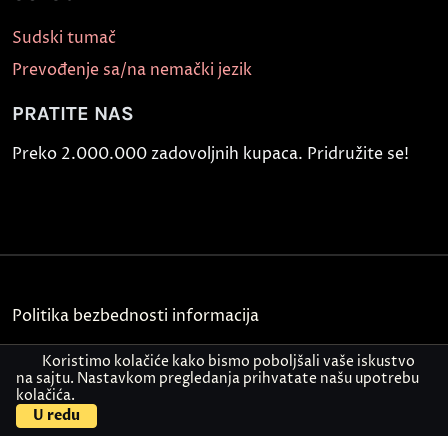
Sudski tumač
Prevođenje sa/na nemački jezik
PRATITE NAS
Preko 2.000.000 zadovoljnih kupaca. Pridružite se!
Politika bezbednosti informacija
Kontakt
Koristimo kolačiće kako bismo poboljšali vaše iskustvo
na sajtu. Nastavkom pregledanja prihvatate našu upotrebu
kolačića.
© Akademija Oxford 2026.
U redu