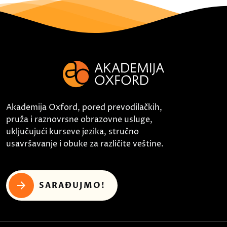
Akademija Oxford, pored prevodilačkih,
pruža i raznovrsne obrazovne usluge,
uključujući kurseve jezika, stručno
usavršavanje i obuke za različite veštine.
SARAĐUJMO!