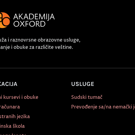
uža i raznovrsne obrazovne usluge,
nje i obuke za različite veštine.
ACIJA
USLUGE
i kursevi i obuke
Sudski tumač
 računara
Prevođenje sa/na nemački j
stranih jezika
inska škola