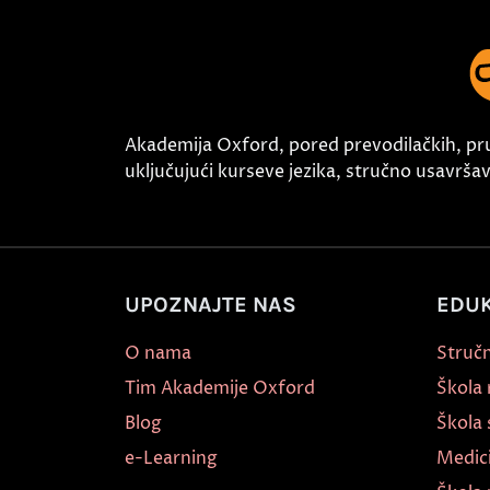
Akademija Oxford, pored prevodilačkih, pr
uključujući kurseve jezika, stručno usavršava
UPOZNAJTE NAS
EDUK
O nama
Stručn
Tim Akademije Oxford
Škola
Blog
Škola 
e-Learning
Medic