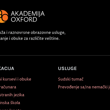
uža i raznovrsne obrazovne usluge,
nje i obuke za različite veštine.
ACIJA
USLUGE
i kursevi i obuke
Sudski tumač
 računara
Prevođenje sa/na nemački j
stranih jezika
inska škola