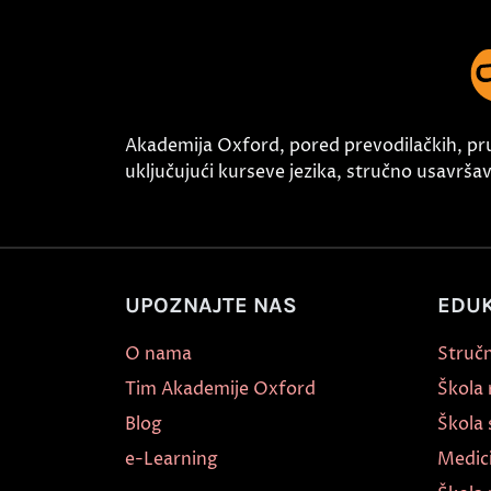
Akademija Oxford, pored prevodilačkih, pr
uključujući kurseve jezika, stručno usavršava
UPOZNAJTE NAS
EDUK
O nama
Stručn
Tim Akademije Oxford
Škola
Blog
Škola 
e-Learning
Medic