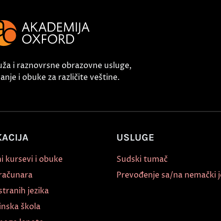
uža i raznovrsne obrazovne usluge,
nje i obuke za različite veštine.
ACIJA
USLUGE
i kursevi i obuke
Sudski tumač
 računara
Prevođenje sa/na nemački j
stranih jezika
inska škola