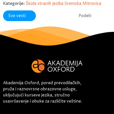
Kategorije:
Škola stranih jezika Sremska Mitrovica
Sve vesti
Podeli:
Akademija Oxford, pored prevodilačkih,
pruža i raznovrsne obrazovne usluge,
uključujući kurseve jezika, stručno
usavršavanje i obuke za različite veštine.