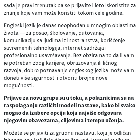
sada je pravi trenutak da se prijavite i leto iskoristite za
znanje koje vam može koristiti tokom cele godine.
Engleski jezik je danas neophodan u mnogim oblastima
života — za posao, školovanje, putovanja,
komunikaciju sa ljudima iz inostranstva, korišćenje
savremenih tehnologija, internet sadržaja i
profesionalno usavršavanje. Bez obzira na to da li vam
je potreban zbog karijere, obrazovanja ili ličnog
razvoja, dobro poznavanje engleskog jezika može vam
doneti više sigurnosti i otvoriti brojne nove
mogućnosti.
Prijave za novu grupu su u toku, a polaznicima su na
raspolaganju različiti modeli nastave, kako bi svako
mogao da izabere opciju koja najviše odgovara
njegovim obavezama, ciljevima i tempu učenja.
Možete se prijaviti za grupnu nastavu, koja je odličan