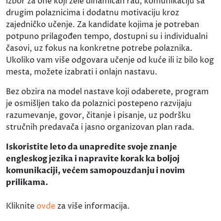
izbor za one koji žele dinamičan rad, komunikaciju sa
drugim polaznicima i dodatnu motivaciju kroz
zajedničko učenje. Za kandidate kojima je potreban
potpuno prilagođen tempo, dostupni su i individualni
časovi, uz fokus na konkretne potrebe polaznika.
Ukoliko vam više odgovara učenje od kuće ili iz bilo kog
mesta, možete izabrati i onlajn nastavu.
Bez obzira na model nastave koji odaberete, program
je osmišljen tako da polaznici postepeno razvijaju
razumevanje, govor, čitanje i pisanje, uz podršku
stručnih predavača i jasno organizovan plan rada.
Iskoristite leto da unapredite svoje znanje
engleskog jezika i napravite korak ka boljoj
komunikaciji, većem samopouzdanju i novim
prilikama.
Kliknite
ovde
za više informacija.