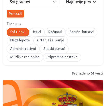
Pretraži
Tip kursa
Svi tipovi
Jezici
Računari
Stručni kursevi
Nega lepote
Crtanje i slikanje
Administrativni
Sudski tumač
Muzičke radionice
Pripremna nastava
Pronađeno
61
vesti