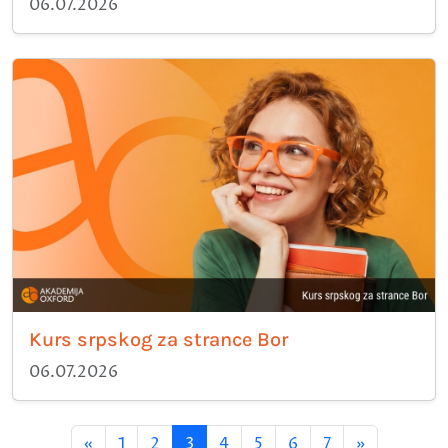
06.07.2026
Kurs srpskog za strance Bor
06.07.2026
«
1
2
3
4
5
6
7
»