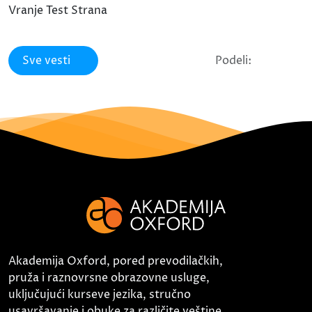
Vranje Test Strana
Sve vesti
Podeli:
Akademija Oxford, pored prevodilačkih,
pruža i raznovrsne obrazovne usluge,
uključujući kurseve jezika, stručno
usavršavanje i obuke za različite veštine.