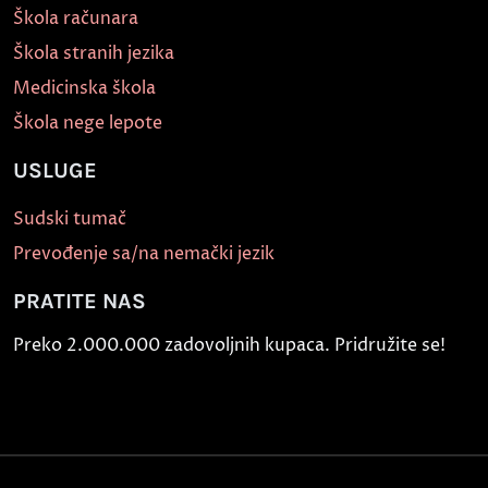
Škola računara
Škola stranih jezika
Medicinska škola
Škola nege lepote
USLUGE
Sudski tumač
Prevođenje sa/na nemački jezik
PRATITE NAS
Preko 2.000.000 zadovoljnih kupaca. Pridružite se!