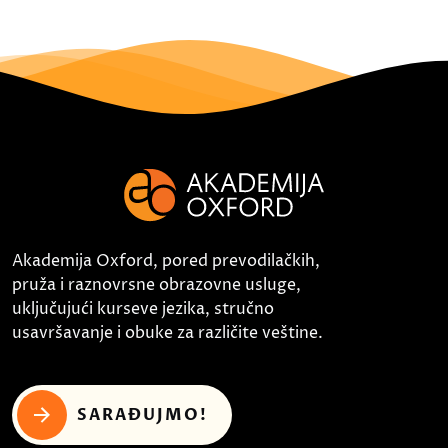
Akademija Oxford, pored prevodilačkih,
pruža i raznovrsne obrazovne usluge,
uključujući kurseve jezika, stručno
usavršavanje i obuke za različite veštine.
SARAĐUJMO!