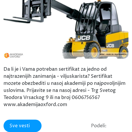
Da li je i Vama potreban sertifikat za jedno od
najtrazenijih zanimanja - viljuskarista? Sertifikat
mozete obezbediti u nasoj akademiji po najpovoljnijim
uslovima. Prijavite se na nasoj adresi - Trg Svetog
Teodora Vrsackog 9 ili na broj 0606756567
www.akademijaoxford.com
Sve vesti
Podeli: