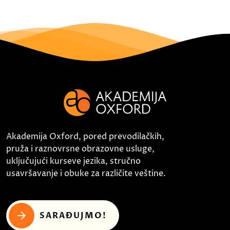
Akademija Oxford, pored prevodilačkih,
pruža i raznovrsne obrazovne usluge,
uključujući kurseve jezika, stručno
usavršavanje i obuke za različite veštine.
SARAĐUJMO!