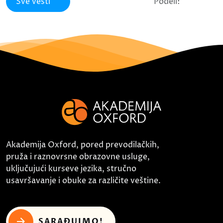
Sve vesti
Podeli:
Akademija Oxford, pored prevodilačkih,
pruža i raznovrsne obrazovne usluge,
uključujući kurseve jezika, stručno
usavršavanje i obuke za različite veštine.
SARAĐUJMO!