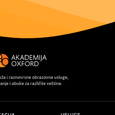
uža i raznovrsne obrazovne usluge,
nje i obuke za različite veštine.
ACIJA
USLUGE