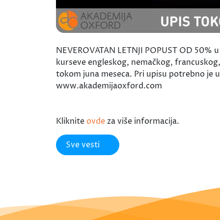
NEVEROVATAN LETNJI POPUST OD 50% u AKA
kurseve engleskog, nemačkog, francuskog, it
tokom juna meseca. Pri upisu potrebno je upl
www.akademijaoxford.com
Kliknite
ovde
za više informacija.
Sve vesti