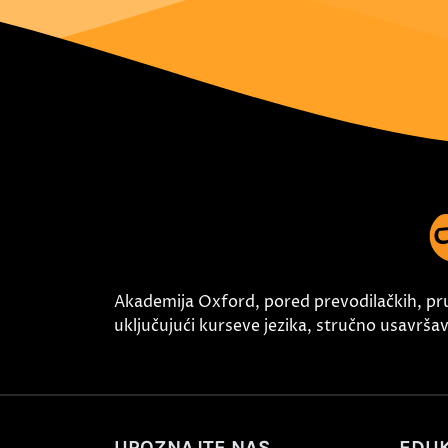
Akademija Oxford, pored prevodilačkih, pr
uključujući kurseve jezika, stručno usavršava
UPOZNAJTE NAS
EDUK