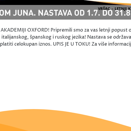
DEMIJI OXFORD! Pripremili smo za vas letnji popust o
alijanskog, španskog i ruskog jezika! Nastava se održava 
atiti celokupan iznos. UPIS JE U TOKU! Za više informacija 