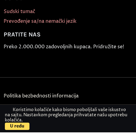
Sudski tumač
Prevođenje sa/na nemački jezik
PRATITE NAS
Preko 2.000.000 zadovoljnih kupaca. Pridružite se!
Politika bezbednosti informacija
Kontakt
Koristimo kolačiće kako bismo poboljšali vaše iskustvo
na sajtu. Nastavkom pregledanja prihvatate našu upotrebu
kolačića.
© Akademija Oxford 2026.
U redu