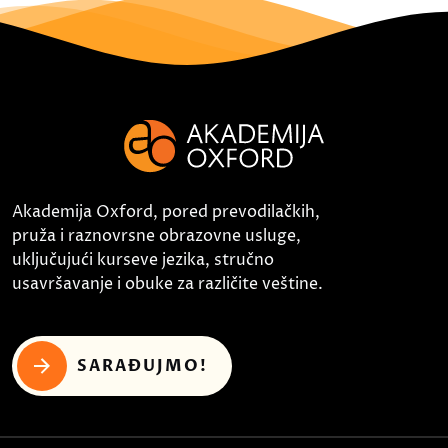
Akademija Oxford, pored prevodilačkih,
pruža i raznovrsne obrazovne usluge,
uključujući kurseve jezika, stručno
usavršavanje i obuke za različite veštine.
SARAĐUJMO!