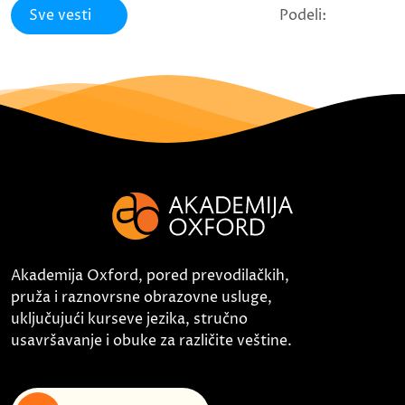
Sve vesti
Podeli:
Akademija Oxford, pored prevodilačkih,
pruža i raznovrsne obrazovne usluge,
uključujući kurseve jezika, stručno
usavršavanje i obuke za različite veštine.