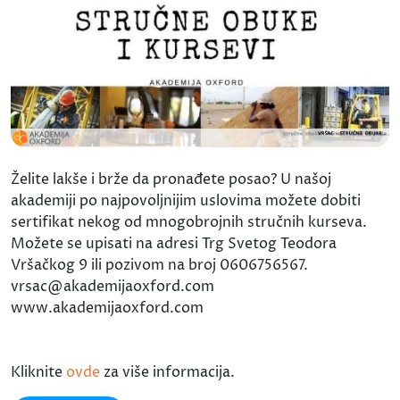
Želite lakše i brže da pronađete posao? U našoj
akademiji po najpovoljnijim uslovima možete dobiti
sertifikat nekog od mnogobrojnih stručnih kurseva.
Možete se upisati na adresi Trg Svetog Teodora
Vršačkog 9 ili pozivom na broj 0606756567.
vrsac@akademijaoxford.com
www.akademijaoxford.com
Kliknite
ovde
za više informacija.