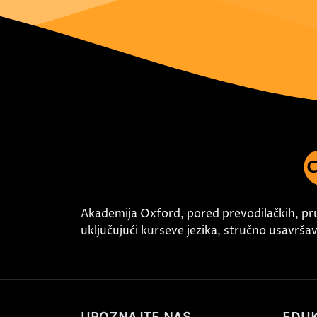
Akademija Oxford, pored prevodilačkih, pr
uključujući kurseve jezika, stručno usavršava
UPOZNAJTE NAS
EDUK