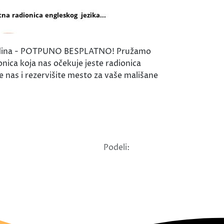
10 godina - POTPUNO BESPLATNO! Pružamo
nica koja nas očekuje jeste radionica
e nas i rezervišite mesto za vaše mališane
Podeli: