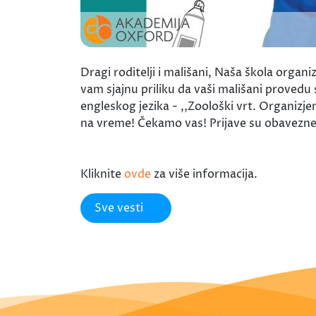
Dragi roditelji i mališani, Naša škola or
vam sjajnu priliku da vaši mališani provedu
engleskog jezika - ,,Zoološki vrt. Organizj
na vreme! Čekamo vas! Prijave su obavezne
Kliknite
ovde
za više informacija.
Sve vesti