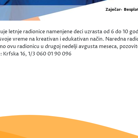
ganizuje letnje radionice namenjene deci uzrasta od 6 do 
 svoje vreme na kreativan i edukativan način. Naredna radio
emo ovu radionicu u drugoj nedelji avgusta meseca, pozovit
: Krfska 16, 1/3 060 01 90 096