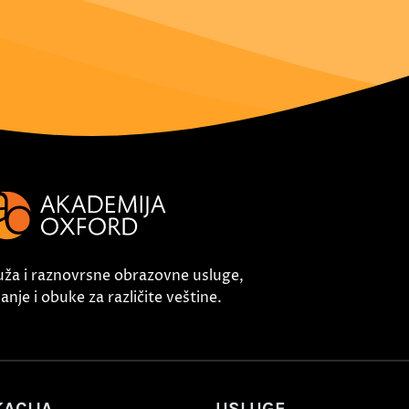
uža i raznovrsne obrazovne usluge,
nje i obuke za različite veštine.
ACIJA
USLUGE