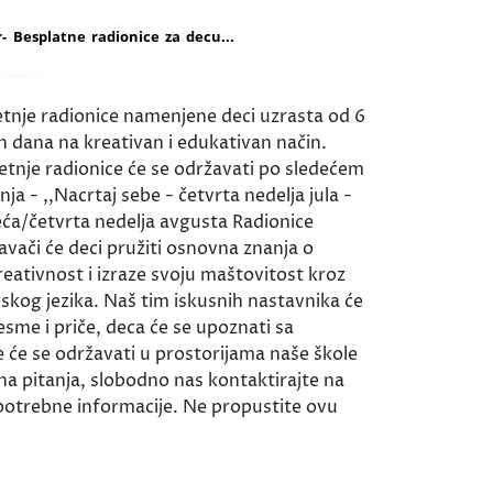
i letnje radionice namenjene deci uzrasta od 6
 dana na kreativan i edukativan način.
etnje radionice će se održavati po sledećem
a - ,,Nacrtaj sebe - četvrta nedelja jula -
reća/četvrta nedelja avgusta Radionice
avači će deci pružiti osnovna znanja o
kreativnost i izraze svoju maštovitost kroz
eskog jezika. Naš tim iskusnih nastavnika će
esme i priče, deca će se upoznati sa
 će se održavati u prostorijama naše škole
tna pitanja, slobodno nas kontaktirajte na
potrebne informacije. Ne propustite ovu