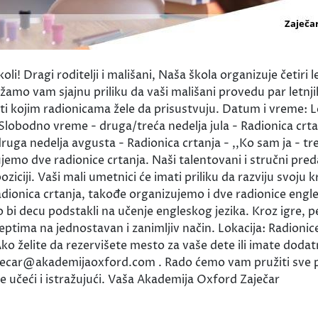
oli! Dragi roditelji i mališani, Naša škola organizuje četir
 vam sjajnu priliku da vaši mališani provedu par letnjih
i kojim radionicama žele da prisustvuju. Datum i vreme: L
Slobodno vreme - druga/treća nedelja jula - Radionica crtanj
druga nedelja avgusta - Radionica crtanja - ,,Ko sam ja - t
emo dve radionice crtanja. Naši talentovani i stručni pred
iciji. Vaši mali umetnici će imati priliku da razviju svoju 
adionica crtanja, takođe organizujemo i dve radionice engl
 bi decu podstakli na učenje engleskog jezika. Kroz igre, p
ima na jednostavan i zanimljiv način. Lokacija: Radionice
Ako želite da rezervišete mesto za vaše dete ili imate doda
ajecar@akademijaoxford.com . Rado ćemo vam pružiti sve 
e učeći i istražujući. Vaša Akademija Oxford Zaječar