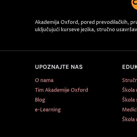
Akademija Oxford, pored prevodilačkih, pr
uključujući kurseve jezika, stručno usavršava
UPOZNAJTE NAS
EDUK
O nama
Stručn
Tim Akademije Oxford
Škola
Blog
Škola 
e-Learning
Medic
Škola 