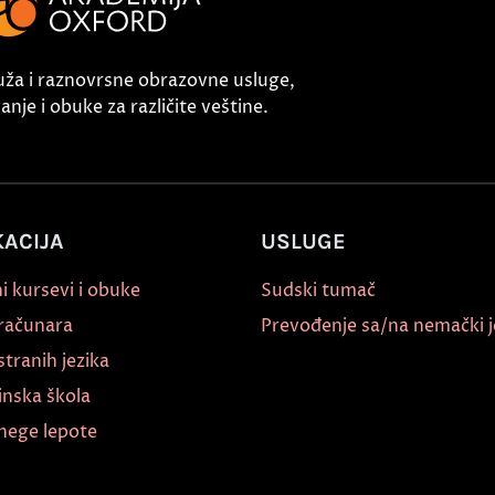
uža i raznovrsne obrazovne usluge,
nje i obuke za različite veštine.
ACIJA
USLUGE
i kursevi i obuke
Sudski tumač
 računara
Prevođenje sa/na nemački j
stranih jezika
inska škola
nege lepote