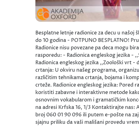
Besplatne letnje radionice za decu u našoj šk
do 10 godina - POTPUNO BESPLATNO! Pružamo
Radionice nisu povezane pa deca mogu birat
rasporedu: - Radionica engleskog jezika - ,,
Radionica engleskog jezika ,,Zoološki vrt - 
crtanja: U okviru našeg programa, organizuj
različitim tehnikama crtanja, bojama i kompoz
crteže. Radionice engleskog jezika: Pored r
koristiti zabavne i interaktivne metode kako
osnovnim vokabularom i gramatičkim koncept
na adresi Krfska 16, 1/3 Kontaktirajte nas: 
broj 060 01 90 096 ili putem e-pošte na z
sjajnu priliku da vaši mališani provedu vrem