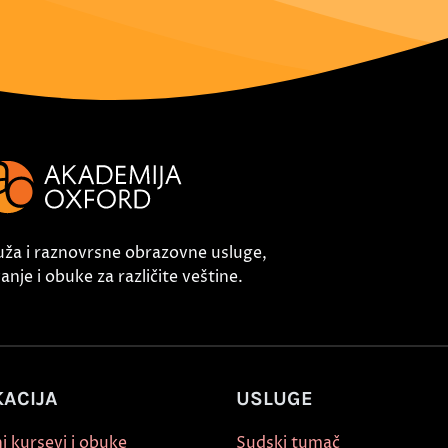
uža i raznovrsne obrazovne usluge,
nje i obuke za različite veštine.
ACIJA
USLUGE
i kursevi i obuke
Sudski tumač