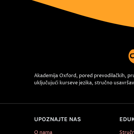
Akademija Oxford, pored prevodilačkih, pr
uključujući kurseve jezika, stručno usavršava
UPOZNAJTE NAS
EDUK
O nama
Stručn