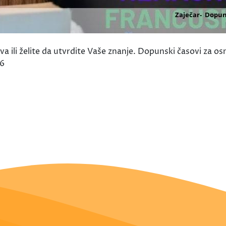
ili želite da utvrdite Vaše znanje. Dopunski časovi za osn
96