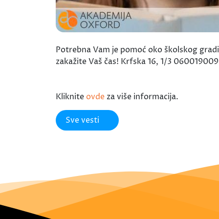
Potrebna Vam je pomoć oko školskog gradiva 
zakažite Vaš čas! Krfska 16, 1/3 06001900
Kliknite
ovde
za više informacija.
Sve vesti