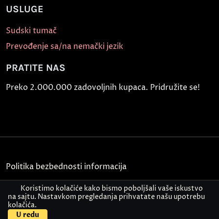
USLUGE
Sudski tumač
Prevođenje sa/na nemački jezik
PRATITE NAS
Preko 2.000.000 zadovoljnih kupaca. Pridružite se!
Politika bezbednosti informacija
Kontakt
Koristimo kolačiće kako bismo poboljšali vaše iskustvo
na sajtu. Nastavkom pregledanja prihvatate našu upotrebu
kolačića.
© Akademija Oxford 2026.
U redu