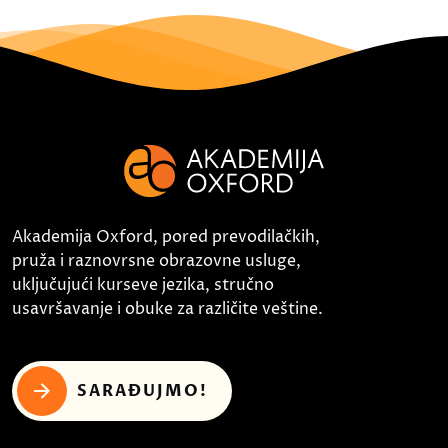
Akademija Oxford, pored prevodilačkih,
pruža i raznovrsne obrazovne usluge,
uključujući kurseve jezika, stručno
usavršavanje i obuke za različite veštine.
SARAĐUJMO!