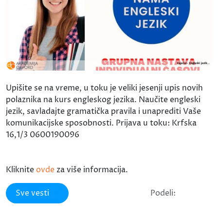
Upišite se na vreme, u toku je veliki jesenji upis novih
polaznika na kurs engleskog jezika. Naučite engleski
jezik, savladajte gramatička pravila i unaprediti Vaše
komunikacijske sposobnosti. Prijava u toku: Krfska
16,1/3 0600190096
Kliknite
ovde
za više informacija.
Sve vesti
Podeli: