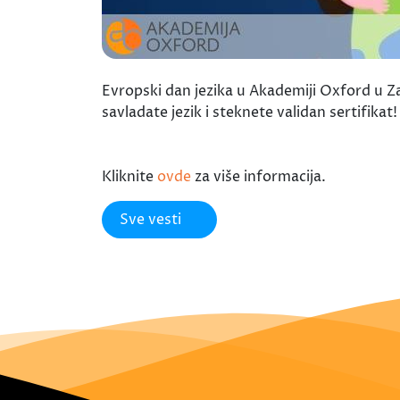
Evropski dan jezika u Akademiji Oxford u Za
savladate jezik i steknete validan sertifikat
Kliknite
ovde
za više informacija.
Sve vesti