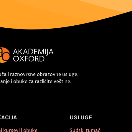
uža i raznovrsne obrazovne usluge,
nje i obuke za različite veštine.
ACIJA
USLUGE
i kursevi i obuke
Sudski tumač