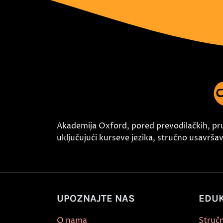
Akademija Oxford, pored prevodilačkih, pr
uključujući kurseve jezika, stručno usavršava
UPOZNAJTE NAS
EDUK
O nama
Stručn