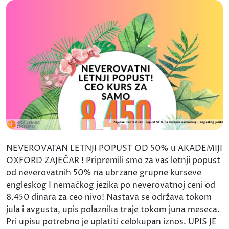
NEVEROVATAN LETNJI POPUST OD 50% u AKADEMIJI
OXFORD ZAJEČAR ! Pripremili smo za vas letnji popust
od neverovatnih 50% na ubrzane grupne kurseve
engleskog I nemačkog jezika po neverovatnoj ceni od
8.450 dinara za ceo nivo! Nastava se održava tokom
jula i avgusta, upis polaznika traje tokom juna meseca.
Pri upisu potrebno je uplatiti celokupan iznos. UPIS JE