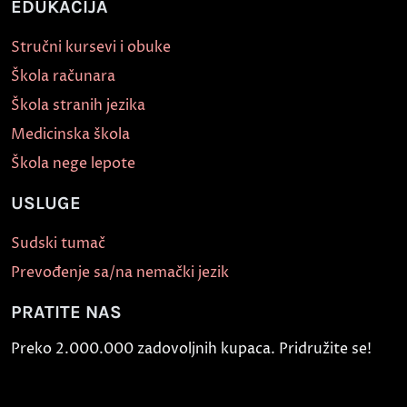
EDUKACIJA
Stručni kursevi i obuke
Škola računara
Škola stranih jezika
Medicinska škola
Škola nege lepote
USLUGE
Sudski tumač
Prevođenje sa/na nemački jezik
PRATITE NAS
Preko 2.000.000 zadovoljnih kupaca. Pridružite se!