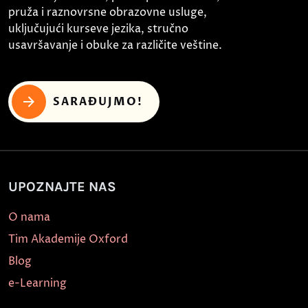
pruža i raznovrsne obrazovne usluge,
uključujući kurseve jezika, stručno
usavršavanje i obuke za različite veštine.
SARAĐUJMO!
UPOZNAJTE NAS
O nama
Tim Akademije Oxford
Blog
e-Learning