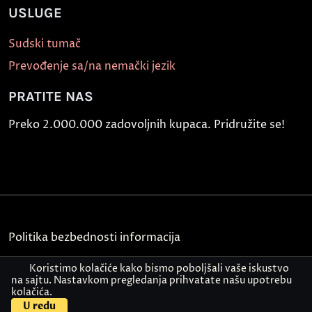
USLUGE
Sudski tumač
Prevođenje sa/na nemački jezik
PRATITE NAS
Preko 2.000.000 zadovoljnih kupaca. Pridružite se!
Politika bezbednosti informacija
Kontakt
Koristimo kolačiće kako bismo poboljšali vaše iskustvo
na sajtu. Nastavkom pregledanja prihvatate našu upotrebu
kolačića.
© Akademija Oxford 2026.
U redu