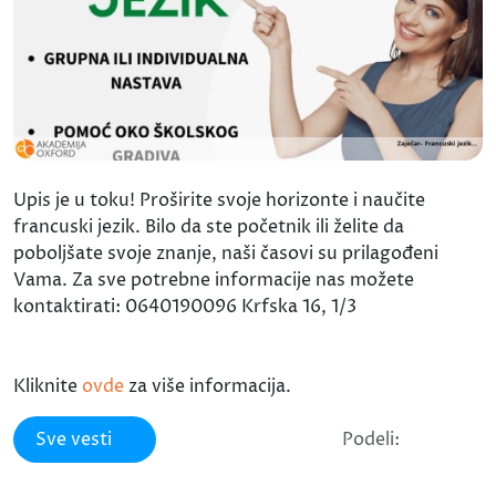
Upis je u toku! Proširite svoje horizonte i naučite
francuski jezik. Bilo da ste početnik ili želite da
poboljšate svoje znanje, naši časovi su prilagođeni
Vama. Za sve potrebne informacije nas možete
kontaktirati: 0640190096 Krfska 16, 1/3
Kliknite
ovde
za više informacija.
Sve vesti
Podeli: