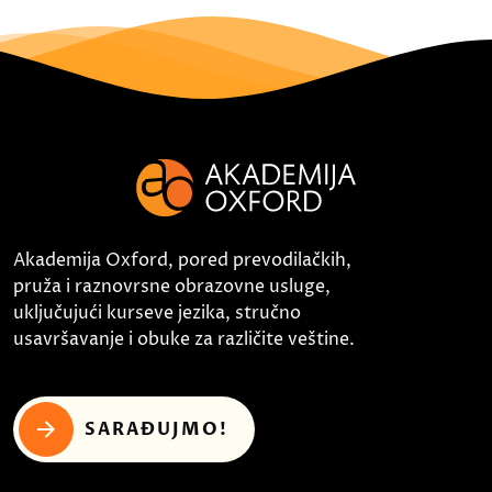
Akademija Oxford, pored prevodilačkih,
pruža i raznovrsne obrazovne usluge,
uključujući kurseve jezika, stručno
usavršavanje i obuke za različite veštine.
SARAĐUJMO!