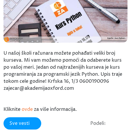
U našoj školi računara možete pohađati veliki broj
kurseva. Mi vam možemo pomoći da odaberete kurs
po vašoj meri. Jedan od najtraženijih kurseva je kurs
programiranja za programski jezik Python. Upis traje
tokom cele godine! Krfska 16, 1/3 0600190096
zajecar@akademijaoxford.com
Kliknite
ovde
za više informacija.
Sve vesti
Podeli: