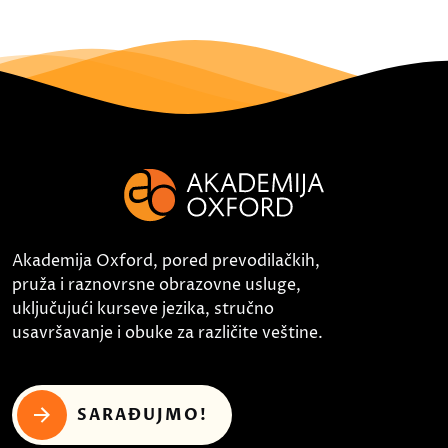
Akademija Oxford, pored prevodilačkih,
pruža i raznovrsne obrazovne usluge,
uključujući kurseve jezika, stručno
usavršavanje i obuke za različite veštine.
SARAĐUJMO!