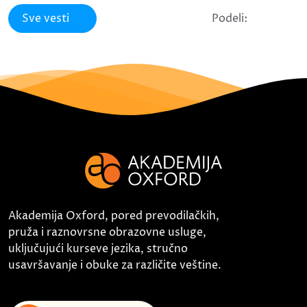
Sve vesti
Podeli:
Akademija Oxford, pored prevodilačkih,
pruža i raznovrsne obrazovne usluge,
uključujući kurseve jezika, stručno
usavršavanje i obuke za različite veštine.