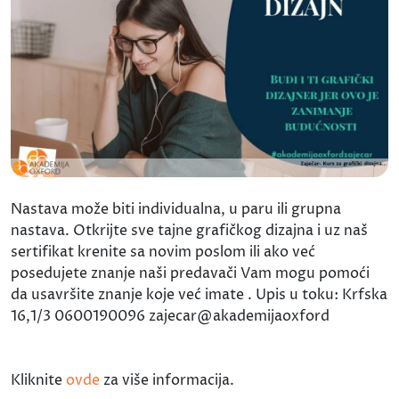
Nastava može biti individualna, u paru ili grupna
nastava. Otkrijte sve tajne grafičkog dizajna i uz naš
sertifikat krenite sa novim poslom ili ako već
posedujete znanje naši predavači Vam mogu pomoći
da usavršite znanje koje već imate . Upis u toku: Krfska
16,1/3 0600190096 zajecar@akademijaoxford
Kliknite
ovde
za više informacija.