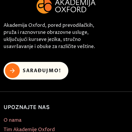
Akademija Oxford, pored prevodilačkih,
pruža i raznovrsne obrazovne usluge,
uključujući kurseve jezika, stručno
usavršavanje i obuke za različite veštine.
SARAĐUJMO!
UPOZNAJTE NAS
O nama
Tim Akademije Oxford