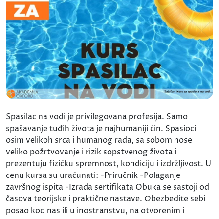
Spasilac na vodi je privilegovana profesija. Samo
spašavanje tuđih života je najhumaniji čin. Spasioci
osim velikoh srca i humanog rada, sa sobom nose
veliko požrtvovanje i rizik sopstvenog života i
prezentuju fizičku spremnost, kondiciju i izdržljivost. U
cenu kursa su uračunati: -Priručnik -Polaganje
završnog ispita -Izrada sertifikata Obuka se sastoji od
časova teorijske i praktične nastave. Obezbedite sebi
posao kod nas ili u inostranstvu, na otvorenim i