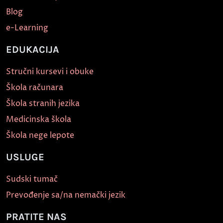
Blog
e-Learning
EDUKACIJA
Stručni kursevi i obuke
Škola računara
Škola stranih jezika
Medicinska škola
Škola nege lepote
USLUGE
Sudski tumač
Prevođenje sa/na nemački jezik
PRATITE NAS