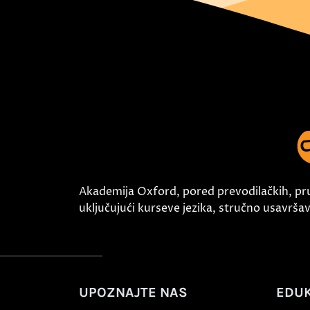
Akademija Oxford, pored prevodilačkih, pr
uključujući kurseve jezika, stručno usavršava
UPOZNAJTE NAS
EDUK