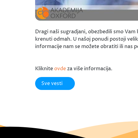
Dragi naši sugradjani, obezbedili smo Vam k
krenuti odmah. U našoj ponudi postoji veli
informacije nam se možete obratiti ili nas
Kliknite
ovde
za više informacija.
Sve vesti