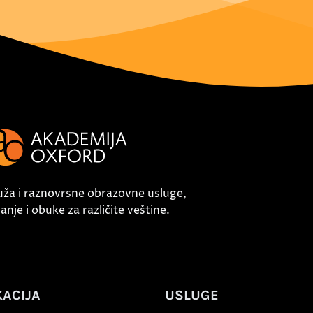
uža i raznovrsne obrazovne usluge,
nje i obuke za različite veštine.
ACIJA
USLUGE