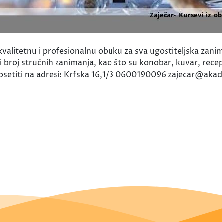
valitetnu i profesionalnu obuku za sva ugostiteljska zani
ki broj stručnih zanimanja, kao što su konobar, kuvar, rec
 posetiti na adresi: Krfska 16,1/3 0600190096 zajecar@ak