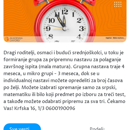
Dragi roditelji, osmaci i budući srednjoškolci, u toku je
formiranje grupa za pripremnu nastavu za polaganje
završnog ispita (mala matura). Grupna nastava traje 4
meseca, u mikro grupi - 3 meseca, dok se u
individualnoj nastavi možete opredeliti za broj časova
po želji. Možete izabrati spremanje samo za srpski,
matematiku ili bilo koji predmet po izboru za treći test,
a takođe možete odabrati pripremu za sva tri. Čekamo
Vas! Krfska 16, 1/3 0600190096
Sve vesti
Podeli: