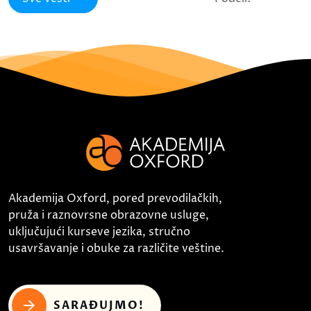
Akademija Oxford, pored prevodilačkih,
pruža i raznovrsne obrazovne usluge,
uključujući kurseve jezika, stručno
usavršavanje i obuke za različite veštine.
SARAĐUJMO!