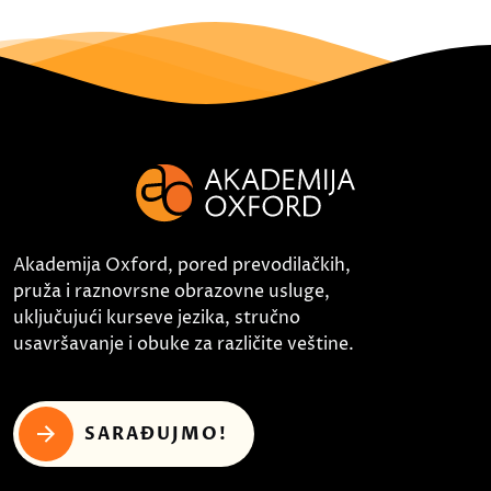
Akademija Oxford, pored prevodilačkih,
pruža i raznovrsne obrazovne usluge,
uključujući kurseve jezika, stručno
usavršavanje i obuke za različite veštine.
SARAĐUJMO!