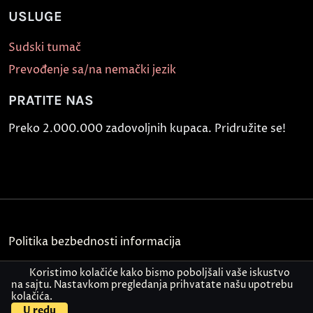
USLUGE
Sudski tumač
Prevođenje sa/na nemački jezik
PRATITE NAS
Preko 2.000.000 zadovoljnih kupaca. Pridružite se!
Politika bezbednosti informacija
Kontakt
Koristimo kolačiće kako bismo poboljšali vaše iskustvo
na sajtu. Nastavkom pregledanja prihvatate našu upotrebu
kolačića.
© Akademija Oxford 2026.
U redu