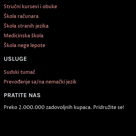
Stručni kursevi i obuke
Škola računara
Škola stranih jezika
Medicinska škola
Škola nege lepote
USLUGE
Sudski tumač
Prevođenje sa/na nemački jezik
PRATITE NAS
Preko 2.000.000 zadovoljnih kupaca. Pridružite se!