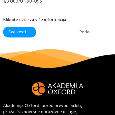
1/3 060/01-90-096
Kliknite
ovde
za više informacija.
Sve vesti
Podeli:
Akademija Oxford, pored prevodilačkih,
pruža i raznovrsne obrazovne usluge,