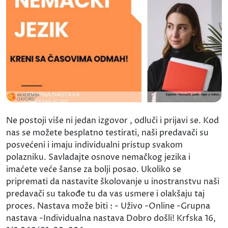
Ne postoji više ni jedan izgovor , odluči i prijavi se. Kod
nas se možete besplatno testirati, naši predavači su
posvećeni i imaju individualni pristup svakom
polazniku. Savladajte osnove nemačkog jezika i
imaćete veće šanse za bolji posao. Ukoliko se
pripremati da nastavite školovanje u inostranstvu naši
predavači su takođe tu da vas usmere i olakšaju taj
proces. Nastava može biti : - Uživo -Online -Grupna
nastava -Individualna nastava Dobro došli! Krfska 16,