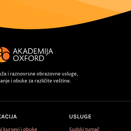
uža i raznovrsne obrazovne usluge,
nje i obuke za različite veštine.
ACIJA
USLUGE
i kursevi i obuke
Sudski tumač