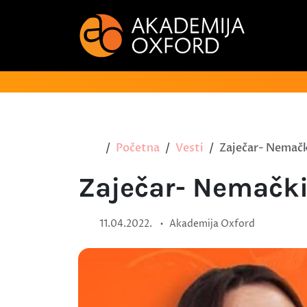
Početna
Vesti
Zaječar- Nemački
Zaječar- Nemački
•
11.04.2022.
Akademija Oxford