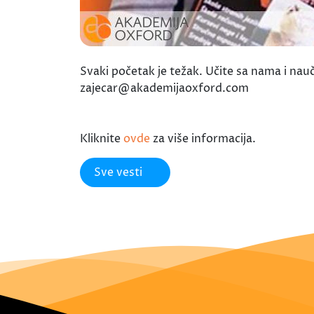
Svaki početak je težak. Učite sa nama i na
zajecar@akademijaoxford.com
Kliknite
ovde
za više informacija.
Sve vesti