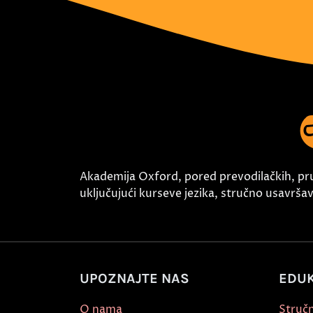
Akademija Oxford, pored prevodilačkih, pr
uključujući kurseve jezika, stručno usavršava
UPOZNAJTE NAS
EDUK
O nama
Stručn