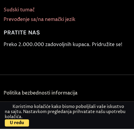
Sudski tumač
Prevođenje sa/na nemački jezik
PRATITE NAS
Preko 2.000.000 zadovoljnih kupaca. Pridružite se!
Politika bezbednosti informacija
Kontakt
Koristimo kolačiće kako bismo poboljšali vaše iskustvo
na sajtu. Nastavkom pregledanja prihvatate našu upotrebu
kolačića.
© Akademija Oxford 2026.
U redu