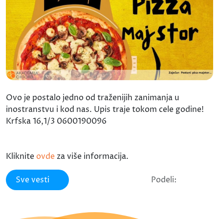
Ovo je postalo jedno od traženijih zanimanja u
inostranstvu i kod nas. Upis traje tokom cele godine!
Krfska 16,1/3 0600190096
Kliknite
ovde
za više informacija.
Sve vesti
Podeli: