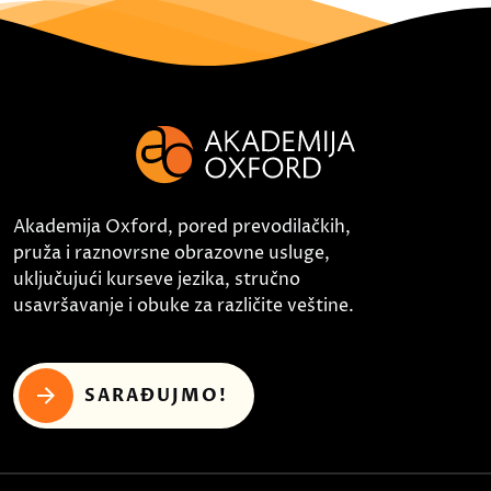
Akademija Oxford, pored prevodilačkih,
pruža i raznovrsne obrazovne usluge,
uključujući kurseve jezika, stručno
usavršavanje i obuke za različite veštine.
SARAĐUJMO!