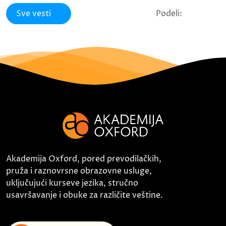
Sve vesti
Podeli:
Akademija Oxford, pored prevodilačkih,
pruža i raznovrsne obrazovne usluge,
uključujući kurseve jezika, stručno
usavršavanje i obuke za različite veštine.