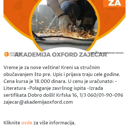
Vreme je za nove veštine! Kreni sa stručnim
obučavanjem što pre. Upis i prijava traju cele godine.
Cena kursa je 18.000 dinara. U cenu je uračunato: -
Literatura -Polaganje završnog ispita -Izrada
sertifikata Dobro došli! Krfska 16, 1/3 060/01-90-096
zajecar@akademijaoxford.com
Kliknite
ovde
za više informacija.