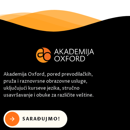
Akademija Oxford, pored prevodilačkih,
pruža i raznovrsne obrazovne usluge,
uključujući kurseve jezika, stručno
usavršavanje i obuke za različite veštine.
SARAĐUJMO!