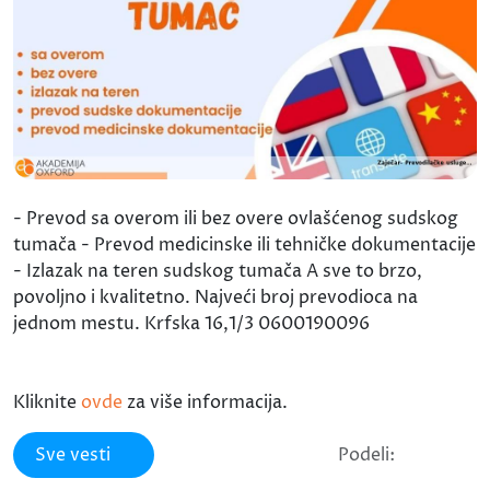
- Prevod sa overom ili bez overe ovlašćenog sudskog
tumača - Prevod medicinske ili tehničke dokumentacije
- Izlazak na teren sudskog tumača A sve to brzo,
povoljno i kvalitetno. Najveći broj prevodioca na
jednom mestu. Krfska 16,1/3 0600190096
Kliknite
ovde
za više informacija.
Sve vesti
Podeli: