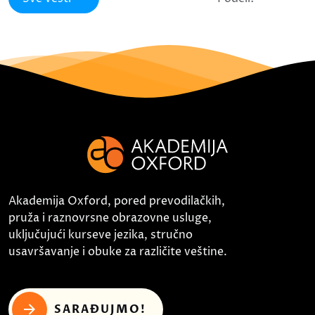
Akademija Oxford, pored prevodilačkih,
pruža i raznovrsne obrazovne usluge,
uključujući kurseve jezika, stručno
usavršavanje i obuke za različite veštine.
SARAĐUJMO!