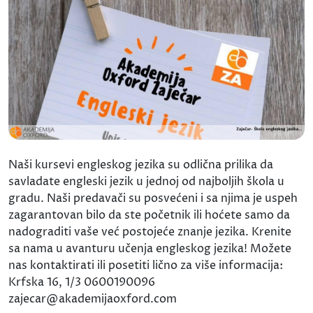
Naši kursevi engleskog jezika su odlična prilika da
savladate engleski jezik u jednoj od najboljih škola u
gradu. Naši predavači su posvećeni i sa njima je uspeh
zagarantovan bilo da ste početnik ili hoćete samo da
nadograditi vaše već postojeće znanje jezika. Krenite
sa nama u avanturu učenja engleskog jezika! Možete
nas kontaktirati ili posetiti lično za više informacija:
Krfska 16, 1/3 0600190096
zajecar@akademijaoxford.com