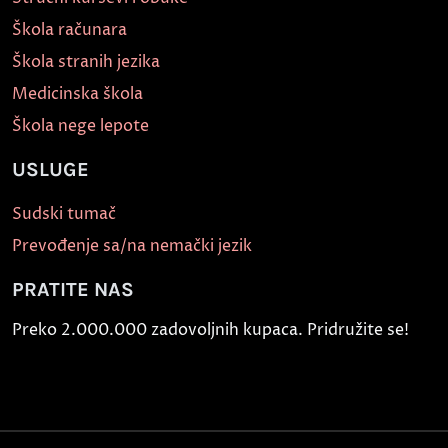
Škola računara
Škola stranih jezika
Medicinska škola
Škola nege lepote
USLUGE
Sudski tumač
Prevođenje sa/na nemački jezik
PRATITE NAS
Preko 2.000.000 zadovoljnih kupaca. Pridružite se!