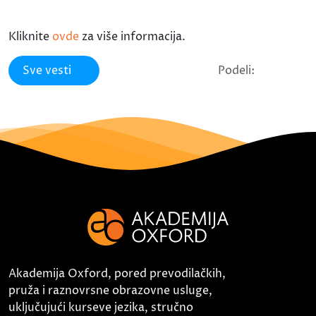
Kliknite
ovde
za više informacija.
Sve vesti
Podeli:
Akademija Oxford, pored prevodilačkih,
pruža i raznovrsne obrazovne usluge,
uključujući kurseve jezika, stručno