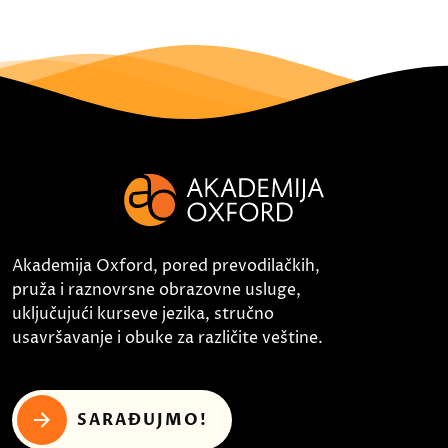
Akademija Oxford, pored prevodilačkih,
pruža i raznovrsne obrazovne usluge,
uključujući kurseve jezika, stručno
usavršavanje i obuke za različite veštine.
SARAĐUJMO!