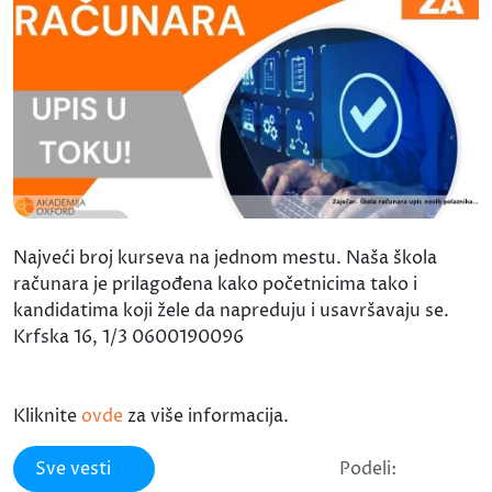
Najveći broj kurseva na jednom mestu. Naša škola
računara je prilagođena kako početnicima tako i
kandidatima koji žele da napreduju i usavršavaju se.
Krfska 16, 1/3 0600190096
Kliknite
ovde
za više informacija.
Sve vesti
Podeli: