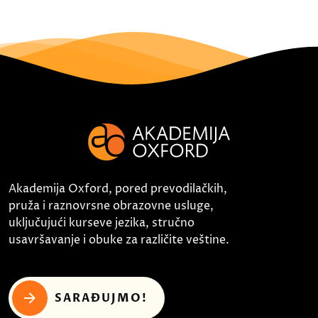
Akademija Oxford, pored prevodilačkih,
pruža i raznovrsne obrazovne usluge,
uključujući kurseve jezika, stručno
usavršavanje i obuke za različite veštine.
SARAĐUJMO!