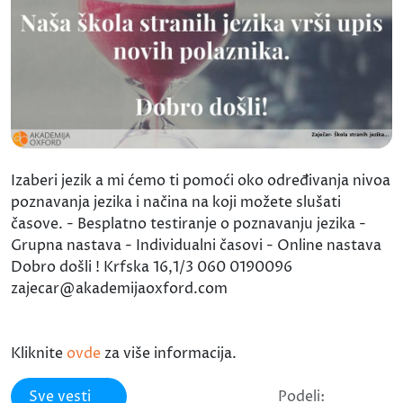
Izaberi jezik a mi ćemo ti pomoći oko određivanja nivoa
poznavanja jezika i načina na koji možete slušati
časove. - Besplatno testiranje o poznavanju jezika -
Grupna nastava - Individualni časovi - Online nastava
Dobro došli ! Krfska 16,1/3 060 0190096
zajecar@akademijaoxford.com
Kliknite
ovde
za više informacija.
Sve vesti
Podeli: