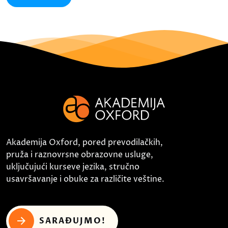
Akademija Oxford, pored prevodilačkih,
pruža i raznovrsne obrazovne usluge,
uključujući kurseve jezika, stručno
usavršavanje i obuke za različite veštine.
SARAĐUJMO!