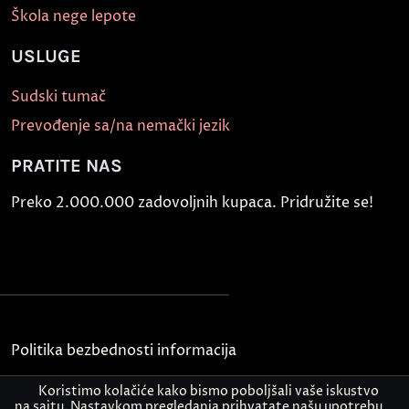
Škola nege lepote
USLUGE
Sudski tumač
Prevođenje sa/na nemački jezik
PRATITE NAS
Preko 2.000.000 zadovoljnih kupaca. Pridružite se!
Politika bezbednosti informacija
Kontakt
Koristimo kolačiće kako bismo poboljšali vaše iskustvo
na sajtu. Nastavkom pregledanja prihvatate našu upotrebu