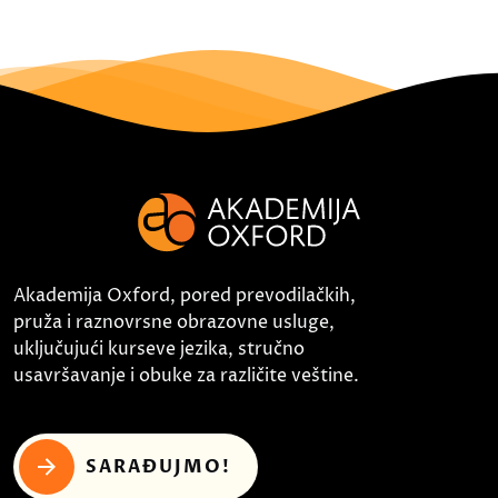
Akademija Oxford, pored prevodilačkih,
pruža i raznovrsne obrazovne usluge,
uključujući kurseve jezika, stručno
usavršavanje i obuke za različite veštine.
SARAĐUJMO!