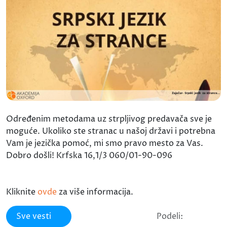
Određenim metodama uz strpljivog predavača sve je
moguće. Ukoliko ste stranac u našoj državi i potrebna
Vam je jezička pomoć, mi smo pravo mesto za Vas.
Dobro došli! Krfska 16,1/3 060/01-90-096
Kliknite
ovde
za više informacija.
Sve vesti
Podeli: