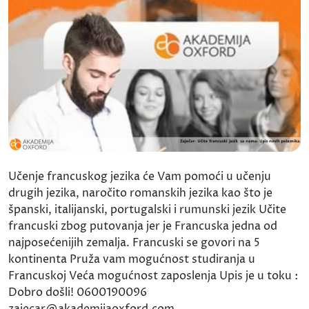
Učenje francuskog jezika će Vam pomoći u učenju
drugih jezika, naročito romanskih jezika kao što je
španski, italijanski, portugalski i rumunski jezik Učite
francuski zbog putovanja jer je Francuska jedna od
najposećenijih zemalja. Francuski se govori na 5
kontinenta Pruža vam mogućnost studiranja u
Francuskoj Veća mogućnost zaposlenja Upis je u toku :
Dobro došli! 0600190096
zajecar@akademijaoxford.com