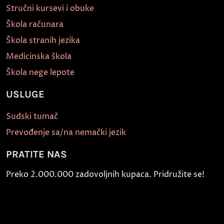
Stručni kursevi i obuke
Škola računara
Škola stranih jezika
Medicinska škola
Škola nege lepote
USLUGE
Sudski tumač
Prevođenje sa/na nemački jezik
PRATITE NAS
Preko 2.000.000 zadovoljnih kupaca. Pridružite se!