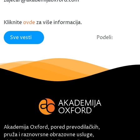
Kliknite
ovde
za više informacija.
Sve vesti
Podeli:
Akademija Oxford, pored prevodilačkih,
pruža i raznovrsne obrazovne usluge,