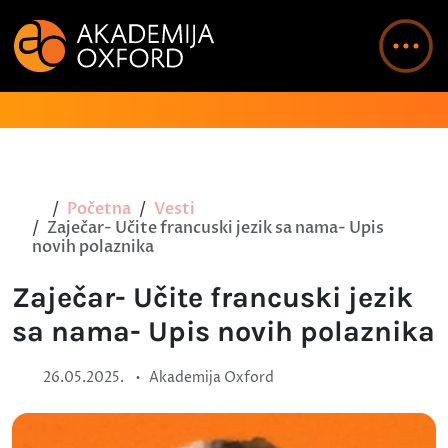
Početna
Vesti
Zaječar- Učite francuski jezik sa nama- Upis
novih polaznika
Zaječar- Učite francuski jezik
sa nama- Upis novih polaznika
•
26.05.2025.
Akademija Oxford